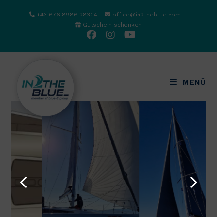
Zum
+43 676 8986 28304
office@in2theblue.com
Inhalt
Gutschein schenken
springen
MENÜ