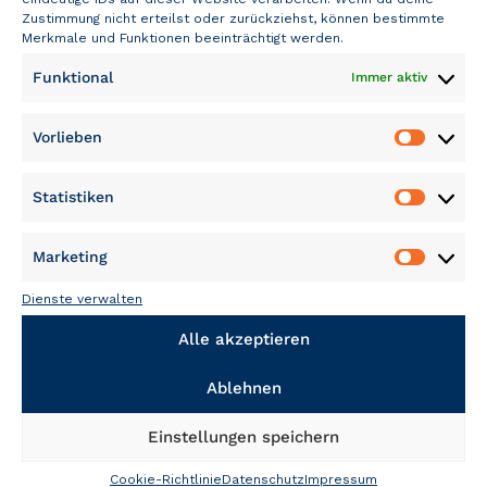
» Neue Suche starten
Zustimmung nicht erteilst oder zurückziehst, können bestimmte
Merkmale und Funktionen beeinträchtigt werden.
Funktional
Immer aktiv
Vorlieben
Vorliebe
Statistiken
Statisti
FOLLOW US
Marketing
Marketi
Dienste verwalten
Alle akzeptieren
Ablehnen
Einstellungen speichern
NÜTZLICHES UND RECHTLICHES
Cookie-Richtlinie
Datenschutz
Impressum