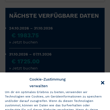
NÄCHSTE VERFÜGBARE DATEN
24.10.2026 – 31.10.2026
€ 1983.75
» Jetzt buchen
31.10.2026 – 07.11.2026
€ 1725.00
» Jetzt buchen
Cookie-Zustimmung
07.11.2026 – 14.11.2026
verwalten
€ 1725.00
Um dir ein optimales Erlebnis zu bieten, verwenden wir
» Jetzt buchen
Technologien wie Cookies, um Geräteinformationen zu speichern
und/oder darauf zuzugreifen. Wenn du diesen Technologien
zustimmst, können wir Daten wie das Surfverhalten oder
Die richtigen Daten sind nicht dabei?
eindeutige IDs auf dieser Website verarbeiten. Wenn du deine