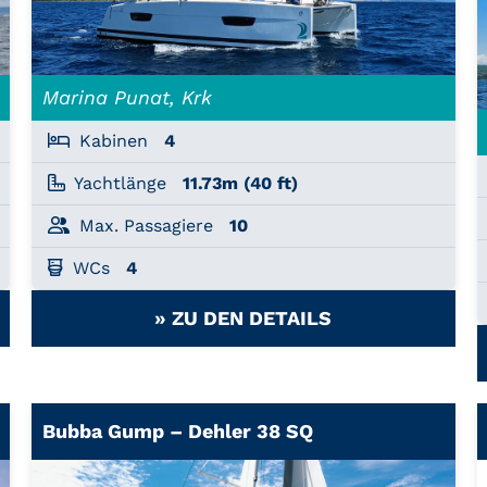
Marina Punat, Krk
Kabinen
4
Yachtlänge
11.73m (40 ft)
Max. Passagiere
10
WCs
4
» ZU DEN DETAILS
Bubba Gump – Dehler 38 SQ