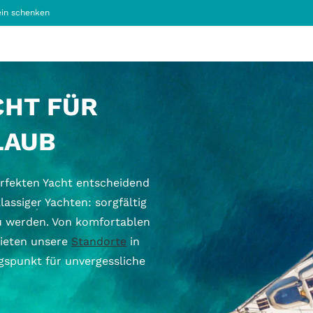
in schenken
CHT FÜR
LAUB
erfekten Yacht entscheidend
lassiger Yachten: sorgfältig
zu werden. Von komfortablen
bieten unsere
Standorte
in
gspunkt für unvergessliche