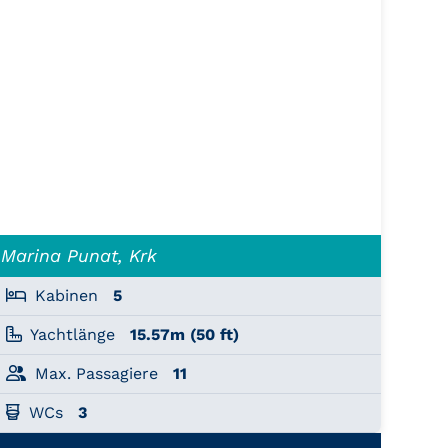
Marina Punat, Krk
Kabinen
5
Yachtlänge
15.57m (50 ft)
Max. Passagiere
11
WCs
3