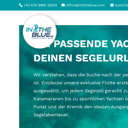
Zum
+43 676 8986 28304
office@in2theblue.com
Gutsche
Inhalt
springen
DIE PASSENDE YA
DEINEN SEGELUR
Wir verstehen, dass die Suche nach der p
ist. Entdecke unsere exklusive Flotte erstk
ausgewählt, um jedem Segelstil gerecht 
Katamaranen bis zu sportlichen Yachten 
Punat und der Kremik den idealen Ausgan
Segelabenteuer.