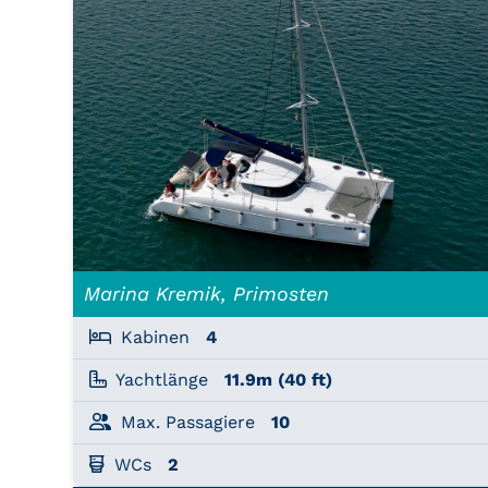
Marina Kremik, Primosten
Kabinen
4
Yachtlänge
11.9m (40 ft)
Max. Passagiere
10
WCs
2