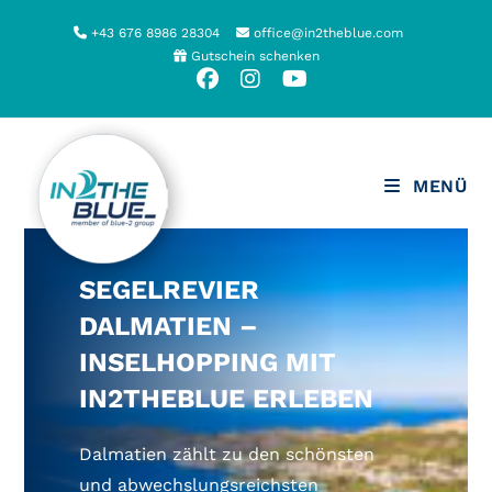
Zum
+43 676 8986 28304
office@in2theblue.com
Inhalt
Gutschein schenken
springen
MENÜ
SEGELREVIER
DALMATIEN –
INSELHOPPING MIT
IN2THEBLUE ERLEBEN
Dalmatien zählt zu den schönsten
und abwechslungsreichsten