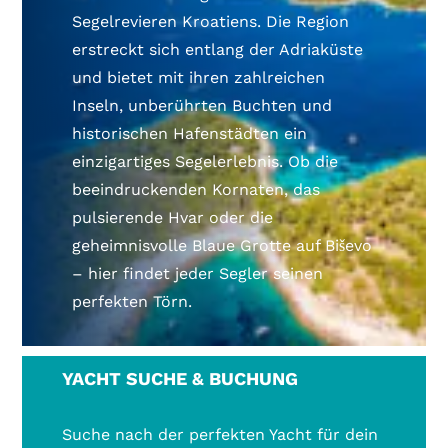
Segelrevieren Kroatiens. Die Region
erstreckt sich entlang der Adriaküste
und bietet mit ihren zahlreichen
Inseln, unberührten Buchten und
historischen Hafenstädten ein
einzigartiges Segelerlebnis. Ob die
beeindruckenden Kornaten, das
pulsierende Hvar oder die
geheimnisvolle Blaue Grotte auf Biševo
– hier findet jeder Segler seinen
perfekten Törn.
YACHT SUCHE & BUCHUNG
Suche nach der perfekten Yacht für dein