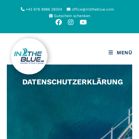
Zum
+43 676 8986 28304
office@in2theblue.com
Inhalt
Gutschein schenken
springen
MENÜ
DATENSCHUTZERKLÄRUNG