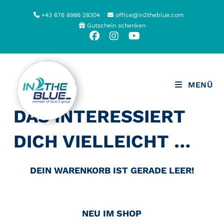
Zum
+43 676 8986 28304
office@in2theblue.com
Inhalt
Gutschein schenken
springen
MENÜ
DAS INTERESSIERT
DICH VIELLEICHT …
DEIN WARENKORB IST GERADE LEER!
NEU IM SHOP