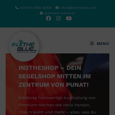
Zum
+43 676 8986 28304
office@in2theblue.com
Inhalt
Gutschein schenken
springen
MENÜ
IN2THESHOP – DEIN
SEGELSHOP MITTEN IM
ZENTRUM VON PUNAT!
Entdecke hochwertige Ausrüstung von
Premium-Marken wie Helly Hansen,
Zhik, tripoint und mehr – alles, was du