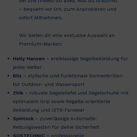
bei uns findest du alles, was du brauchst
– bequem vor Ort, zum Anprobieren und
sofort Mitnehmen.
Wir bieten dir eine exklusive Auswahl an
Premium-Marken:
Helly Hansen
– erstklassige Segelbekleidung für
jedes Wetter
Bliz
– stylische und funktionale Sonnenbrillen
für Outdoor- und Wassersport
Zhik
– robuste Segelstiefel und Segelschuhe mit
optimalem Grip sowie Regatta-orientierte
Bekleidung und I2TB-Fanwear
Spinlock
– zuverlässige Automatik-
Rettungswesten für deine Sicherheit
SOSTECHNIC
– professionelle