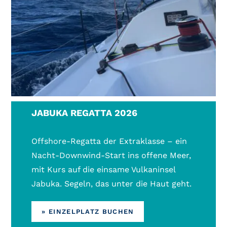
JABUKA REGATTA 2026
Offshore-Regatta der Extraklasse – ein
Nacht-Downwind-Start ins offene Meer,
mit Kurs auf die einsame Vulkaninsel
Jabuka. Segeln, das unter die Haut geht.
» EINZELPLATZ BUCHEN