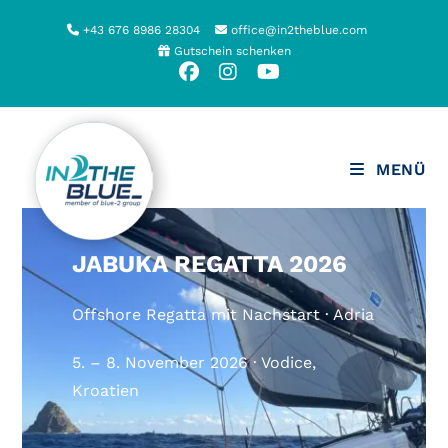
Zum
+43 676 8986 28304
office@in2theblue.com
Inhalt
Gutschein schenken
springen
MENÜ
JABUKA REGATTA 2026
Offshore Regatta mit Nachstart · Adria
5. – 8. November 2026 · Vodice,
Kroatien