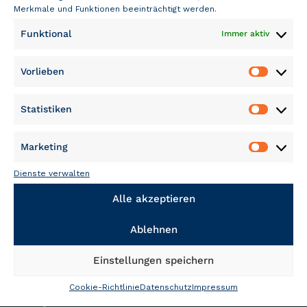
Merkmale und Funktionen beeinträchtigt werden.
Funktional
Immer aktiv
Vorlieben
Vorliebe
FOLLOW US
Statistiken
Statisti
Marketing
Marketi
Dienste verwalten
Alle akzeptieren
Ablehnen
Einstellungen speichern
NÜTZLICHES UND RECHTLICHES
Cookie-Richtlinie
Datenschutz
Impressum
FAQ