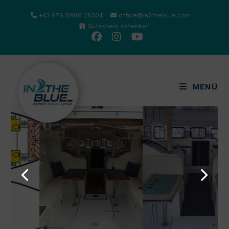
Zum
+43 676 8986 28304
office@in2theblue.com
Inhalt
Gutschein schenken
springen
MENÜ