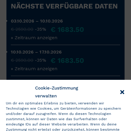
NÄCHSTE VERFÜGBARE DATEN
03.10.2026 – 10.10.2026
€ 1683.50
€ 2590.00
-35%
» Zeitraum anzeigen
10.10.2026 – 17.10.2026
€ 1683.50
€ 2590.00
-35%
» Zeitraum anzeigen
17.10.2026 – 24.10.2026
Cookie-Zustimmung
€ 1683.50
€ 2590.00
-35%
verwalten
» Zeitraum anzeigen
Um dir ein optimales Erlebnis zu bieten, verwenden wir
Technologien wie Cookies, um Geräteinformationen zu speichern
Die richtigen Daten sind nicht dabei?
und/oder darauf zuzugreifen. Wenn du diesen Technologien
zustimmst, können wir Daten wie das Surfverhalten oder
» Neue Suche starten
eindeutige IDs auf dieser Website verarbeiten. Wenn du deine
Zustimmung nicht erteilst oder zurückziehst, können bestimmte