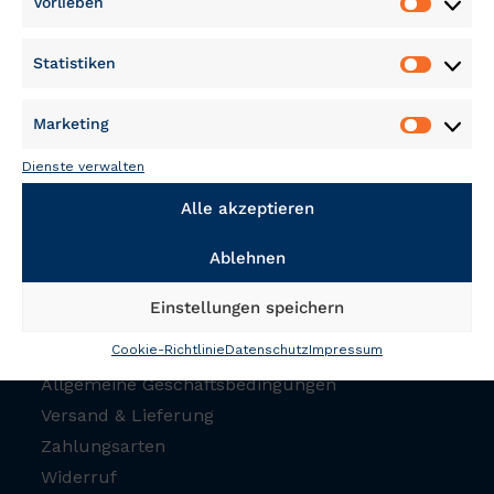
Vorlieben
Vorliebe
Statistiken
Statisti
Marketing
Marketi
Dienste verwalten
Alle akzeptieren
NÜTZLICHES UND RECHTLICHES
Ablehnen
FAQ
Datenschutz
Einstellungen speichern
Impressum
Cookie-Richtlinie
Datenschutz
Impressum
Cookie-Richtlinie
Allgemeine Geschäftsbedingungen
Versand & Lieferung
Zahlungsarten
Widerruf