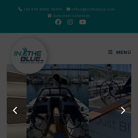
Zum
+43 676 8986 28304
office@in2theblue.com
Inhalt
Gutschein schenken
springen
MENÜ