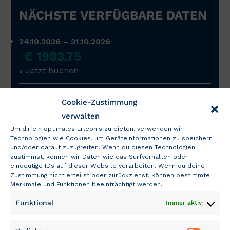
NÄCHSTE VERFÜGBARE DATEN
24.10.2026 – 31.10.2026
€ 1983.75
» Jetzt buchen
Die richtigen Daten sind nicht dabei?
Cookie-Zustimmung
» Neue Suche starten
verwalten
Um dir ein optimales Erlebnis zu bieten, verwenden wir
Technologien wie Cookies, um Geräteinformationen zu speichern
und/oder darauf zuzugreifen. Wenn du diesen Technologien
zustimmst, können wir Daten wie das Surfverhalten oder
eindeutige IDs auf dieser Website verarbeiten. Wenn du deine
Zustimmung nicht erteilst oder zurückziehst, können bestimmte
Merkmale und Funktionen beeinträchtigt werden.
FOLLOW US
Funktional
Immer aktiv