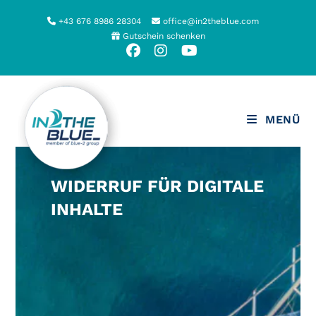
Zum
+43 676 8986 28304
office@in2theblue.com
Inhalt
Gutschein schenken
springen
MENÜ
WIDERRUF FÜR DIGITALE
INHALTE