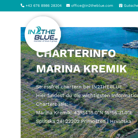
Zum
+43 676 8986 28304
office@in2theblue.com
Gutsche
Inhalt
springen
CHARTERINFO
MARINA KREMIK
Stressfrei chartern bei IN2THEBLUE.
Hier findest du die wichtigsten Informati
Charterbasis:
Marina Kremik: 43°34’15.0″N 15°56’31.0″E
Splitska 24| 22202 Primošten | Hrvatska
https://marina-kremik.com