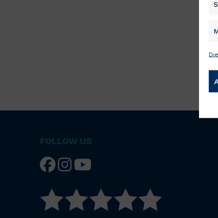
S
M
Di
FOLLOW US