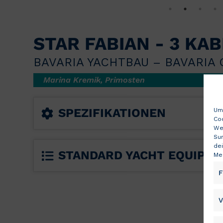
STAR FABIAN - 3 KA
BAVARIA YACHTBAU – BAVARIA 
Marina Kremik, Primosten
SPEZIFIKATIONEN
Um 
Co
We
Sur
de
STANDARD YACHT EQUIPM
Me
F
V