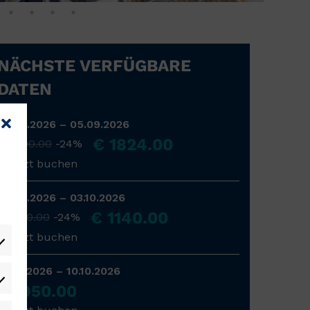
NÄCHSTE VERFÜGBARE
DATEN
29.08.2026 – 05.09.2026
€ 1824.00
€ 2400.00
-24%
» Jetzt buchen
26.09.2026 – 03.10.2026
€ 1140.00
€ 1500.00
-24%
» Jetzt buchen
03.10.2026 – 10.10.2026
rlieben
€ 950.00