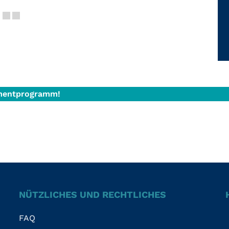
tmentprogramm!
NÜTZLICHES UND RECHTLICHES
FAQ