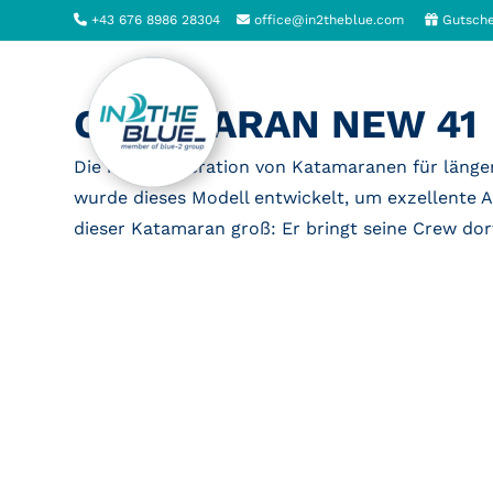
Zum
+43 676 8986 28304
office@in2theblue.com
Gutsche
Inhalt
springen
CATAMARAN NEW 41
Die neue Generation von Katamaranen für länger
wurde dieses Modell entwickelt, um exzellente A
dieser Katamaran groß: Er bringt seine Crew do